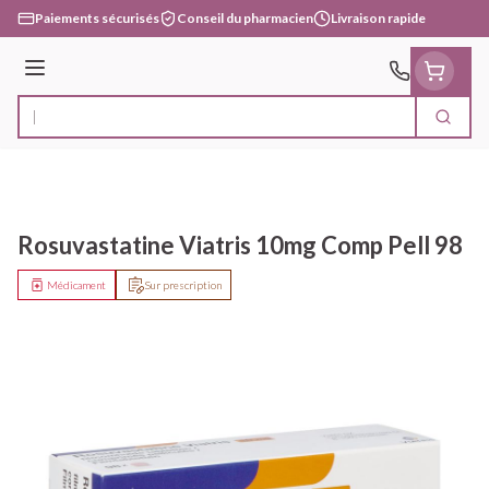
Aller au contenu
Paiements sécurisés
Conseil du pharmacien
Livraison rapide
Menu
Cherc
Rechercher
Rosuvastatine Viatris 10mg Comp Pell 98
Médicament
Sur prescription