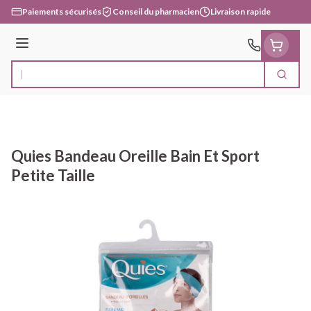
Aller au contenu
Paiements sécurisés
Conseil du pharmacien
Livraison rapide
Menu
Cherc
Rechercher
Quies Bandeau Oreille Bain Et Sport
Petite Taille