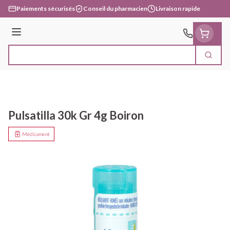
Aller au contenu
Paiements sécurisés
Conseil du pharmacien
Livraison rapide
Menu
Cherc
Rechercher
Pulsatilla 30k Gr 4g Boiron
Médicament