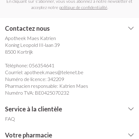
En cliquant sur s'abonner, vous vous abonnez à notre newsletter et
acceptez notre
politique de confidentialité
.
Contactez nous
Apotheek Maes Katrien
Koning Leopold III-laan 39
8500
Kortrijk
Téléphone:
056354641
Courriel:
apotheek.maes@
telenet.be
Numéro de licence:
342209
Pharmacien responsable:
Katrien Maes
Numéro TVA:
BE0425070232
Service à la clientèle
FAQ
Votre pharmacie