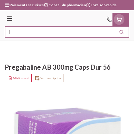
Aller au contenu
Paiements sécurisés
Conseil du pharmacien
Livraison rapide
Menu
Cherc
Rechercher
Pregabaline AB 300mg Caps Dur 56
Médicament
Sur prescription