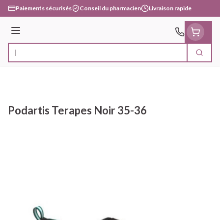
Aller au contenu
Paiements sécurisés
Conseil du pharmacien
Livraison rapide
Menu
Cherc
Rechercher
Podartis Terapes Noir 35-36