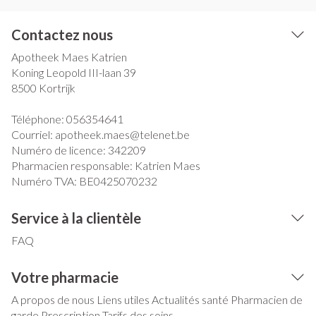
Contactez nous
Apotheek Maes Katrien
Koning Leopold III-laan 39
8500
Kortrijk
Téléphone:
056354641
Courriel:
apotheek.maes@
telenet.be
Numéro de licence:
342209
Pharmacien responsable:
Katrien Maes
Numéro TVA:
BE0425070232
Service à la clientèle
FAQ
Votre pharmacie
A propos de nous
Liens utiles
Actualités santé
Pharmacien de
garde
Prescription
Tarifs des soins