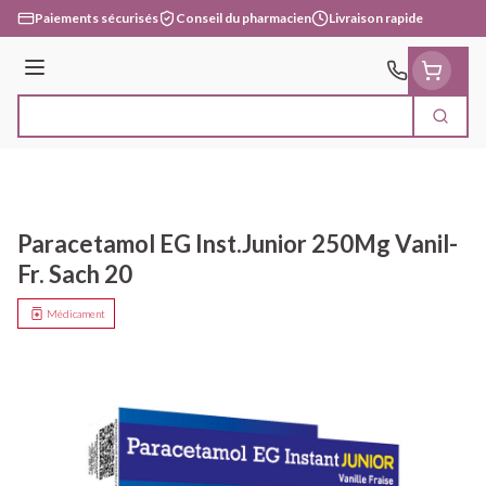
Aller au contenu
Paiements sécurisés
Conseil du pharmacien
Livraison rapide
Menu
Cherc
Rechercher
Paracetamol EG Inst.Junior 250Mg Vanil-
Fr. Sach 20
Médicament