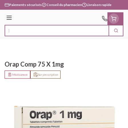
Aller au contenu
Paiements sécurisés
Conseil du pharmacien
Livraison rapide
Menu
Cherc
Rechercher
Orap Comp 75 X 1mg
Médicament
Sur prescription