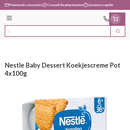
Aller au contenu
Paiements sécurisés
Conseil du pharmacien
Livraison rapide
Menu
Cherc
Rechercher
Nestle Baby Dessert Koekjescreme Pot
4x100g