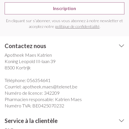
Inscription
En cliquant sur s'abonner, vous vous abonnez à notre newsletter et
acceptez notre
politique de confidentialité
.
Contactez nous
Apotheek Maes Katrien
Koning Leopold III-laan 39
8500
Kortrijk
Téléphone:
056354641
Courriel:
apotheek.maes@
telenet.be
Numéro de licence:
342209
Pharmacien responsable:
Katrien Maes
Numéro TVA:
BE0425070232
Service à la clientèle