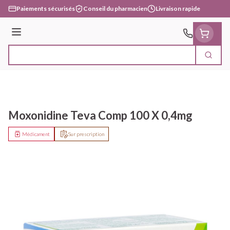
Aller au contenu
Paiements sécurisés
Conseil du pharmacien
Livraison rapide
Menu
Cherc
Rechercher
Moxonidine Teva Comp 100 X 0,4mg
Médicament
Sur prescription