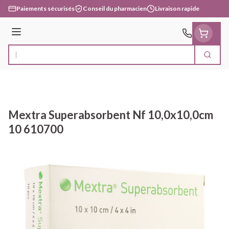
Aller au contenu
Paiements sécurisés
Conseil du pharmacien
Livraison rapide
Menu
Cherc
Rechercher
Mextra Superabsorbent Nf 10,0x10,0cm
10 610700