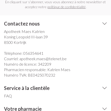
En cliquant sur s'abonner, vous vous abonnez à notre newsletter et
acceptez notre
politique de confidentialité
.
Contactez nous
Apotheek Maes Katrien
Koning Leopold III-laan 39
8500
Kortrijk
Téléphone:
056354641
Courriel:
apotheek.maes@
telenet.be
Numéro de licence:
342209
Pharmacien responsable:
Katrien Maes
Numéro TVA:
BE0425070232
Service à la clientèle
FAQ
Votre pharmacie