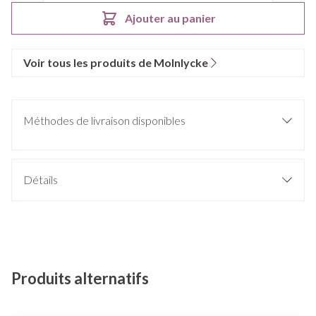
Ajouter au panier
Voir tous les produits de Molnlycke
Méthodes de livraison disponibles
Détails
Produits alternatifs
Il est possible de naviguer entre les éléments du carrousel à l'ai
Appuyer sur pour sauter le carrousel
Appuyez sur cette touche pour accéder à la navigation en 