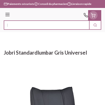
Aller au contenu
Paiements sécurisés
Conseil du pharmacien
Livraison rapide
Menu
Cherc
Rechercher
Jobri Standardlumbar Gris Universel