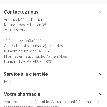
Contactez nous
Apotheek Maes Katrien
Koning Leopold III-laan 39
8500
Kortrijk
Téléphone:
056354641
Courriel:
apotheek.maes@
telenet.be
Numéro de licence:
342209
Pharmacien responsable:
Katrien Maes
Numéro TVA:
BE0425070232
Service à la clientèle
FAQ
Votre pharmacie
A propos de nous
Liens utiles
Actualités santé
Pharmacien de
garde
Prescription
Tarifs des soins