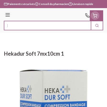
Aller au contenu
Paiements sécurisés
Conseil du pharmacien
Livraison rapide
Menu
Cherc
Rechercher
Hekadur Soft 7mx10cm 1