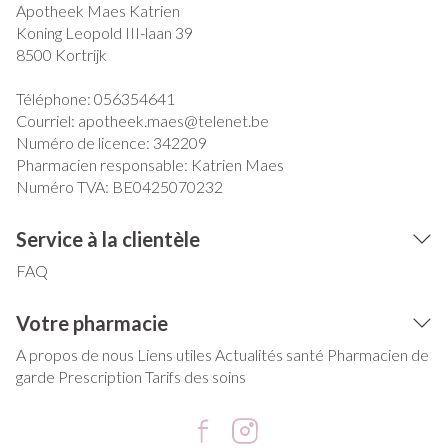
Apotheek Maes Katrien
Koning Leopold III-laan 39
8500
Kortrijk
Téléphone:
056354641
Courriel:
apotheek.maes@
telenet.be
Numéro de licence:
342209
Pharmacien responsable:
Katrien Maes
Numéro TVA:
BE0425070232
Service à la clientèle
FAQ
Votre pharmacie
A propos de nous
Liens utiles
Actualités santé
Pharmacien de
garde
Prescription
Tarifs des soins