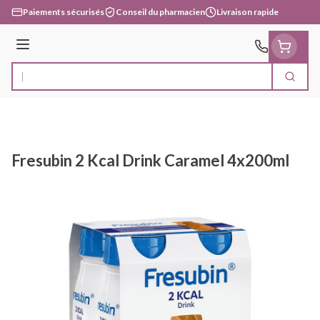
Aller au contenu
Paiements sécurisés
Conseil du pharmacien
Livraison rapide
Menu
Cherc
Rechercher
Fresubin 2 Kcal Drink Caramel 4x200ml