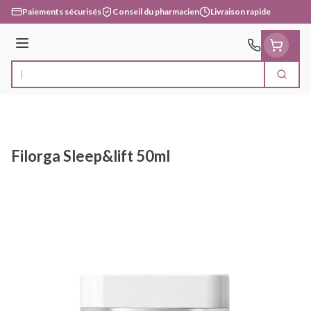
Aller au contenu
Paiements sécurisés
Conseil du pharmacien
Livraison rapide
Menu
Cherc
Rechercher
Filorga Sleep&lift 50ml