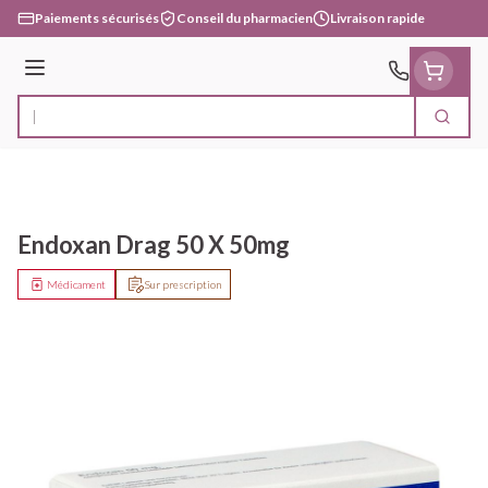
Aller au contenu
Paiements sécurisés
Conseil du pharmacien
Livraison rapide
Menu
Cherc
Rechercher
Endoxan Drag 50 X 50mg
Médicament
Sur prescription