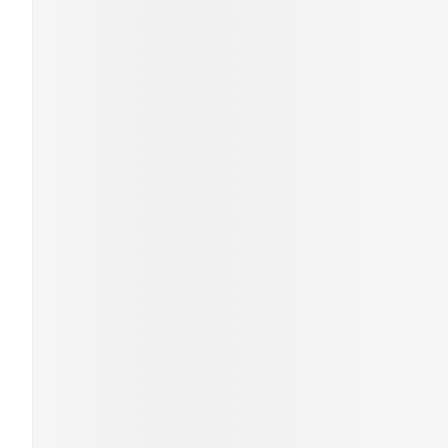
Piluliers et ac
Cheveux
Soins du visag
Taches de pigme
Peau sensible - p
Peau mixte
Peau terne
Afficher plus
Ronflement