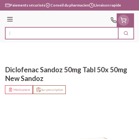
Aller au contenu
Paiements sécurisés
Conseil du pharmacien
Livraison rapide
Menu
Cherc
Rechercher
Diclofenac Sandoz 50mg Tabl 50x 50mg
New Sandoz
Médicament
Sur prescription