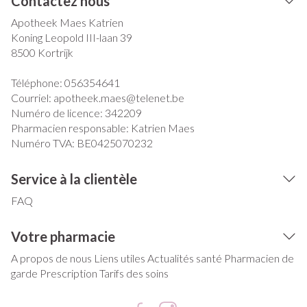
Contactez nous
Apotheek Maes Katrien
Koning Leopold III-laan 39
8500
Kortrijk
Téléphone:
056354641
Courriel:
apotheek.maes@
telenet.be
Numéro de licence:
342209
Pharmacien responsable:
Katrien Maes
Numéro TVA:
BE0425070232
Service à la clientèle
FAQ
Votre pharmacie
A propos de nous
Liens utiles
Actualités santé
Pharmacien de
garde
Prescription
Tarifs des soins