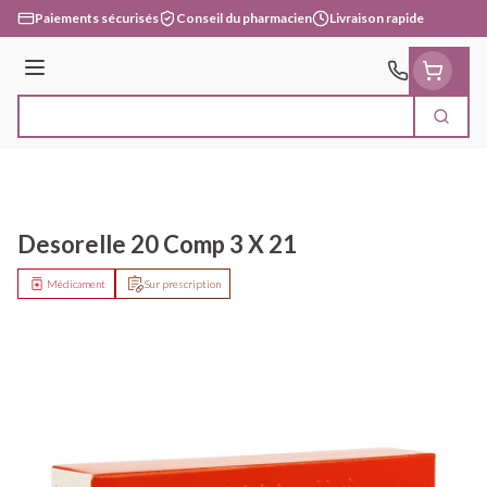
Aller au contenu
Paiements sécurisés
Conseil du pharmacien
Livraison rapide
Menu
Cherc
Rechercher
Desorelle 20 Comp 3 X 21
Médicament
Sur prescription