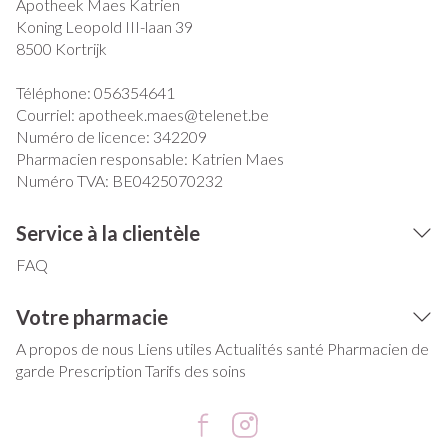
Apotheek Maes Katrien
Koning Leopold III-laan 39
8500
Kortrijk
Téléphone:
056354641
Courriel:
apotheek.maes@
telenet.be
Numéro de licence:
342209
Pharmacien responsable:
Katrien Maes
Numéro TVA:
BE0425070232
Service à la clientèle
FAQ
Votre pharmacie
A propos de nous
Liens utiles
Actualités santé
Pharmacien de
garde
Prescription
Tarifs des soins