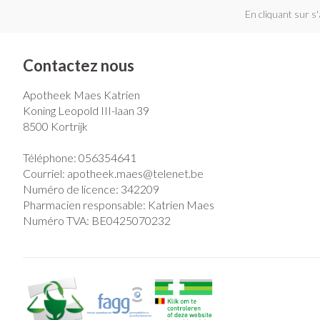
En cliquant sur s
Contactez nous
Apotheek Maes Katrien
Koning Leopold III-laan 39
8500
Kortrijk
Téléphone:
056354641
Courriel:
apotheek.maes@
telenet.be
Numéro de licence:
342209
Pharmacien responsable:
Katrien Maes
Numéro TVA:
BE0425070232