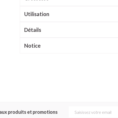
cessoires
Masques chirurgique
Utilisation
e
Compléments
Répulsifs a
Détails
nutritionnels
ntation
Notice
eau irritée
Autobronzants
Rasage
Adresse mail
aux produits et promotions