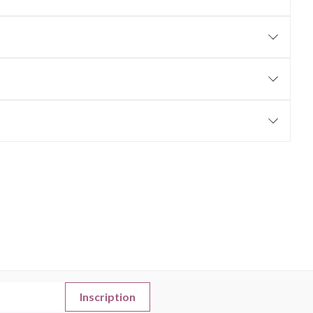
Afficher plus
nti-insectes
Senteur
CBD
Inscription