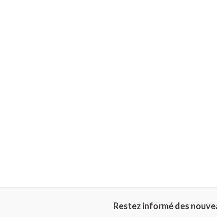
Piluliers et ac
Cheveux
Soins du visag
Taches de pigme
Peau sensible - p
Peau mixte
Peau terne
Afficher plus
Ronflement
Restez informé des nouve