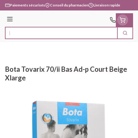
Aller au contenu
Paiements sécurisés
Conseil du pharmacien
Livraison rapide
Menu
Cherc
Rechercher
Bota Tovarix 70/ii Bas Ad-p Court Beige
Xlarge