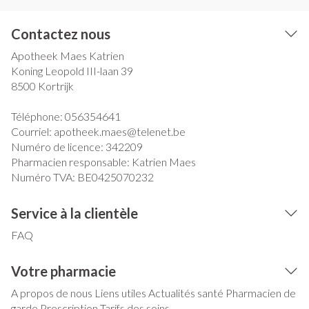
Contactez nous
Apotheek Maes Katrien
Koning Leopold III-laan 39
8500
Kortrijk
Téléphone:
056354641
Courriel:
apotheek.maes@
telenet.be
Numéro de licence:
342209
Pharmacien responsable:
Katrien Maes
Numéro TVA:
BE0425070232
Service à la clientèle
FAQ
Votre pharmacie
A propos de nous
Liens utiles
Actualités santé
Pharmacien de
garde
Prescription
Tarifs des soins