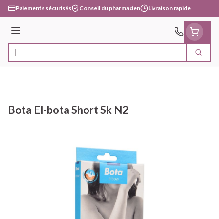
Aller au contenu
Paiements sécurisés
Conseil du pharmacien
Livraison rapide
Menu
Cherc
Rechercher
Bota El-bota Short Sk N2