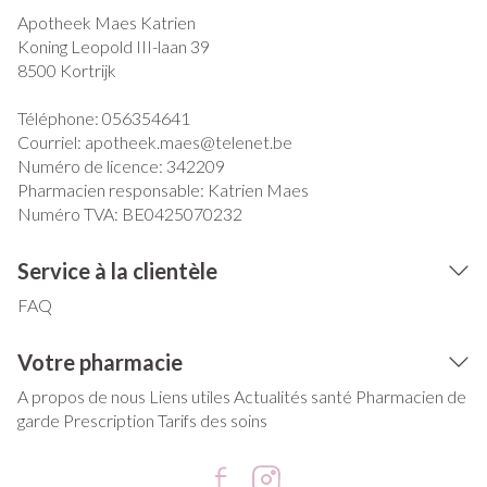
Apotheek Maes Katrien
Koning Leopold III-laan 39
8500
Kortrijk
Téléphone:
056354641
Courriel:
apotheek.maes@
telenet.be
Numéro de licence:
342209
Pharmacien responsable:
Katrien Maes
Numéro TVA:
BE0425070232
Service à la clientèle
FAQ
Votre pharmacie
A propos de nous
Liens utiles
Actualités santé
Pharmacien de
garde
Prescription
Tarifs des soins