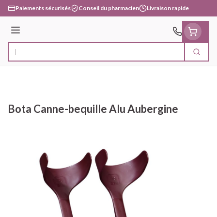
Aller au contenu
Paiements sécurisés
Conseil du pharmacien
Livraison rapide
Menu
Cherc
Rechercher
Bota Canne-bequille Alu Aubergine