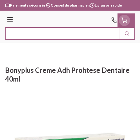
Aller au contenu
Paiements sécurisés
Conseil du pharmacien
Livraison rapide
Menu
Cherc
Rechercher
Bonyplus Creme Adh Prohtese Dentaire
40ml