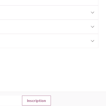
Afficher plus
nti-insectes
Senteur
CBD
Inscription