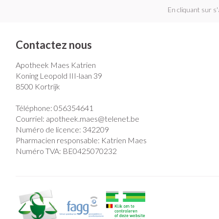
En cliquant sur s
Contactez nous
Apotheek Maes Katrien
Koning Leopold III-laan 39
8500
Kortrijk
Téléphone:
056354641
Courriel:
apotheek.maes@
telenet.be
Numéro de licence:
342209
Pharmacien responsable:
Katrien Maes
Numéro TVA:
BE0425070232