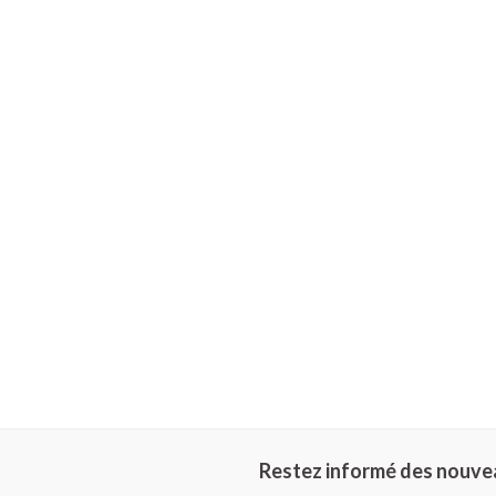
Piluliers et ac
Cheveux
Soins du visag
Taches de pigme
Peau sensible - p
Peau mixte
Peau terne
Afficher plus
Ronflement
Restez informé des nouve