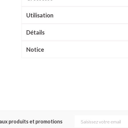
cessoires
Masques chirurgique
Utilisation
e
Compléments
Répulsifs a
Détails
nutritionnels
ntation
Notice
eau irritée
Autobronzants
Rasage
Adresse mail
aux produits et promotions