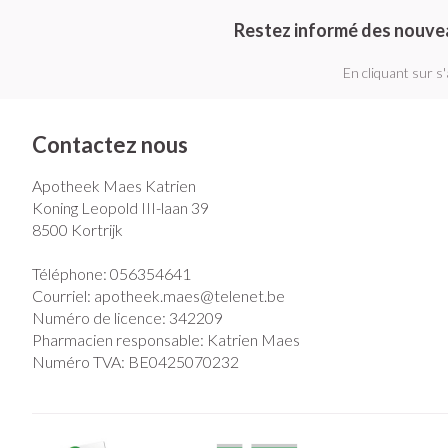
Restez informé des nouve
En cliquant sur s
Contactez nous
Apotheek Maes Katrien
Koning Leopold III-laan 39
8500
Kortrijk
Téléphone:
056354641
Courriel:
apotheek.maes@
telenet.be
Numéro de licence:
342209
Pharmacien responsable:
Katrien Maes
Numéro TVA:
BE0425070232