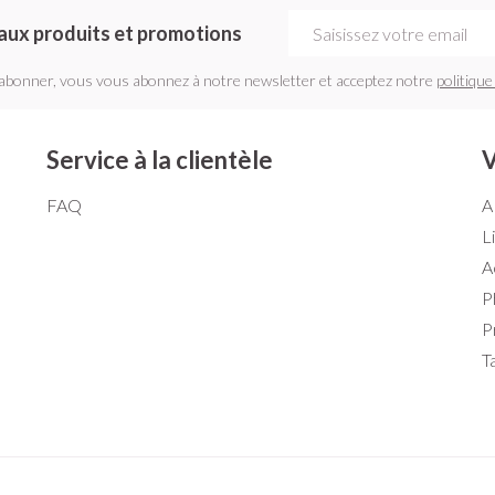
Adresse mail
aux produits et promotions
'abonner, vous vous abonnez à notre newsletter et acceptez notre
politique
Service à la clientèle
V
FAQ
A
L
A
P
P
T