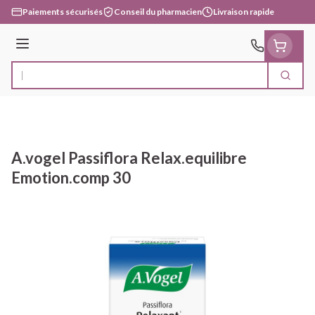
Aller au contenu
Paiements sécurisés
Conseil du pharmacien
Livraison rapide
Menu
Cherc
Rechercher
A.vogel Passiflora Relax.equilibre
Emotion.comp 30