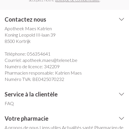
Contactez nous
Apotheek Maes Katrien
Koning Leopold III-laan 39
8500
Kortrijk
Téléphone:
056354641
Courriel:
apotheek.maes@
telenet.be
Numéro de licence:
342209
Pharmacien responsable:
Katrien Maes
Numéro TVA:
BE0425070232
Service à la clientèle
FAQ
Votre pharmacie
A propos de nous
Liens utiles
Actualités santé
Pharmacien de